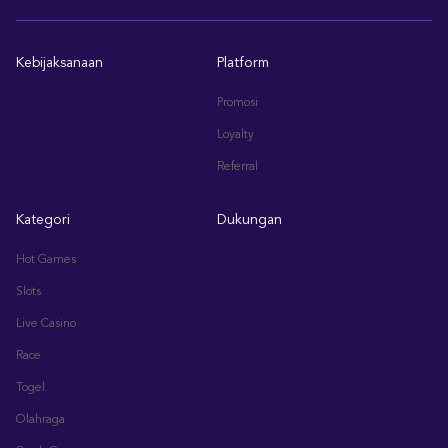
Kebijaksanaan
Platform
Promosi
Loyalty
Referral
Kategori
Dukungan
Hot Games
Slots
Live Casino
Race
Togel
Olahraga