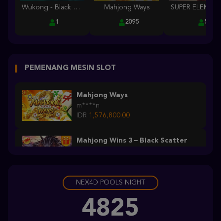
Wukong - Black Scatter
Mahjong Ways
1
2095
5
PEMENANG MESIN SLOT
Mahjong Ways
m****n
IDR
1,576,800.00
Mahjong Wins 3 – Black Scatter
sapr****o
IDR
1,103,100.00
NEX4D POOLS NIGHT
Mahjong Ways
m****n
4825
IDR
1,027,200.00