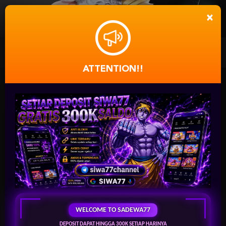
Mahjong Wins 3 – Black Scatter
×
sapr****o
IDR
518,100.00
Previous
Ne
Mahjong Wins 2
ATTENTION!!
gudangg****7
IDR
453,240.00
r
F
.
WELCOME TO SADEWA77
DEPOSIT DAPAT HINGGA 300K SETIAP HARINYA