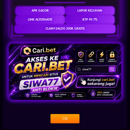
APK GACOR
LAPOR KELUHAN
LINK ALTERNATIF
RTP 99.7%
CLAIM SALDO 200K GRATIS
OUR PARTNER
OK