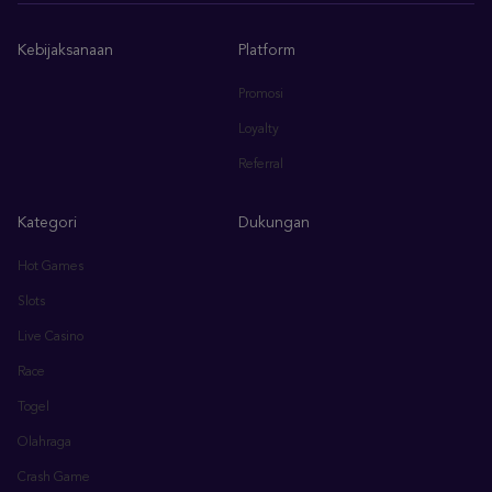
Kebijaksanaan
Platform
Promosi
Loyalty
Referral
Kategori
Dukungan
Hot Games
Slots
Live Casino
Race
Togel
Olahraga
Crash Game