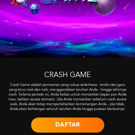
CRASH GAME
Crash Game adalah permainan yang cukup sederhana - terdiri dari garis
yang terus naik dan naik, menggandakan taruhan Anda - hingga akhirnya
crash. Selama periode ini, Anda bebas untuk mencairkan kapan pun Anda
mau, bahkan secara otomatis. Jika Anda mencairkan sebelum crash secara
acak, Anda akan tetap mempertahankan kemenangan Anda - jika tidak,
Anda akan kehilangan seluruh taruhan Anda hingga putaran berikutnya.
DAFTAR