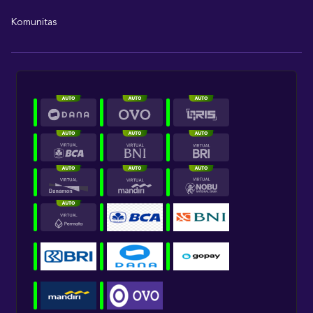
Komunitas